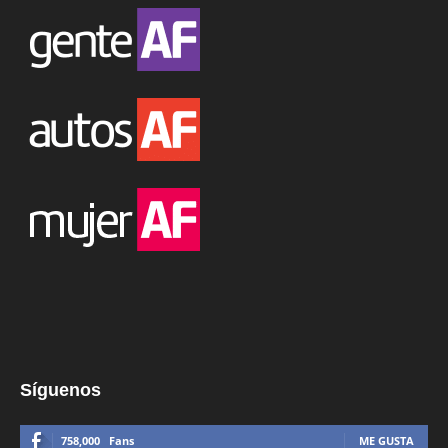
Síguenos
758,000
Fans
ME GUSTA