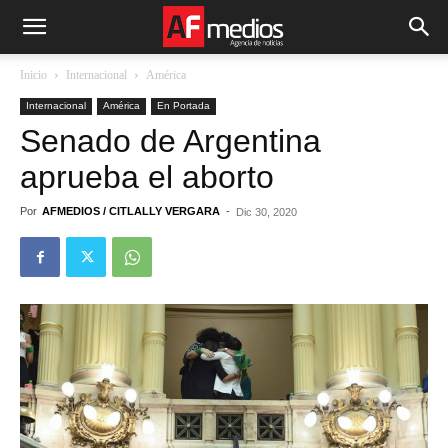
Inicio
Internacional
América
Internacional
América
En Portada
Senado de Argentina
aprueba el aborto
Por
AFMEDIOS / CITLALLY VERGARA
-
Dic 30, 2020