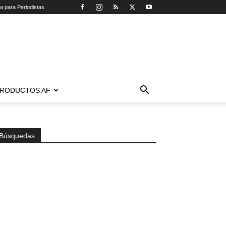
ca para Periodistas
RODUCTOS AF
Búsquedas