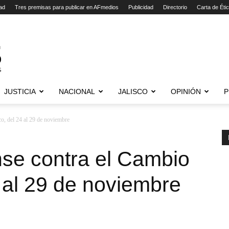
ad
Tres premisas para publicar en AFmedios
Publicidad
Directorio
Carta de Éti
JUSTICIA
NACIONAL
JALISCO
OPINIÓN
P
o, del 24 al 29 de noviembre
e contra el Cambio
4 al 29 de noviembre