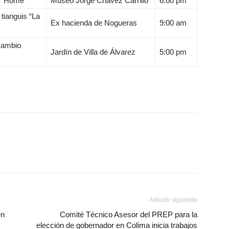
l “Home”
Museo Jorge Chávez Carrillo
6:00 pm
 tianguis “La
Ex hacienda de Nogueras
9:00 am
Cambio
Jardín de Villa de Álvarez
5:00 pm
Artículo siguiente
en
Comité Técnico Asesor del PREP para la
elección de gobernador en Colima inicia trabajos