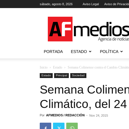
sábado, agosto 8, 2026
Aviso Legal
Aviso de Privacid
AFmedios
.-
Agencia
de
Noticias
PORTADA
ESTADO
POLÍTICA
Inicio
Estado
Semana Colimense contra el Cambio Climátic
Estado
Principal
Sociedad
Semana Colimens
Climático, del 2
Por
AFMEDIOS / REDACCIÓN
-
Nov 24, 2015