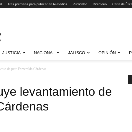
ad
Tres premisas para publicar en AFmedios
Publicidad
Directorio
Carta de Étic
JUSTICIA
NACIONAL
JALISCO
OPINIÓN
P
nto de peti: Esmeralda Cárdenas
ye levantamiento de
 Cárdenas