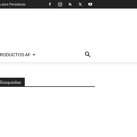
a para Periodistas
RODUCTOS AF
Búsquedas