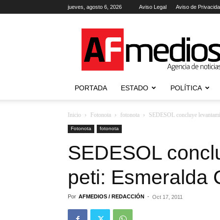
jueves, agosto 6, 2026
Aviso Legal
Aviso de Privacid
AFmedios
.-
Agencia
de
Noticias
PORTADA
ESTADO
POLÍTICA
Inicio
Fotonota
fotonota
SEDESOL concluye levantamie
Fotonota
fotonota
SEDESOL conclu
peti: Esmeralda
Por
AFMEDIOS / REDACCIÓN
-
Oct 17, 2011