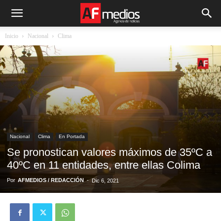
Inicio
Nacional
Clima
Nacional
Clima
En Portada
Se pronostican valores máximos de 35ºC a
40ºC en 11 entidades, entre ellas Colima
Por
AFMEDIOS / REDACCIÓN
-
Dic 6, 2021