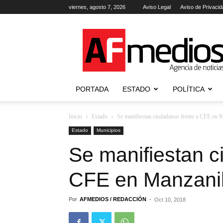
viernes, agosto 7, 2026
Aviso Legal
Aviso de Privacid
AFmedios
.-
Agencia
de
Noticias
PORTADA
ESTADO
POLÍTICA
Inicio
Estado
Se manifiestan ciudadanos frente a CFE en 
Estado
Municipios
Se manifiestan c
CFE en Manzanil
Por
AFMEDIOS / REDACCIÓN
-
Oct 10, 2018