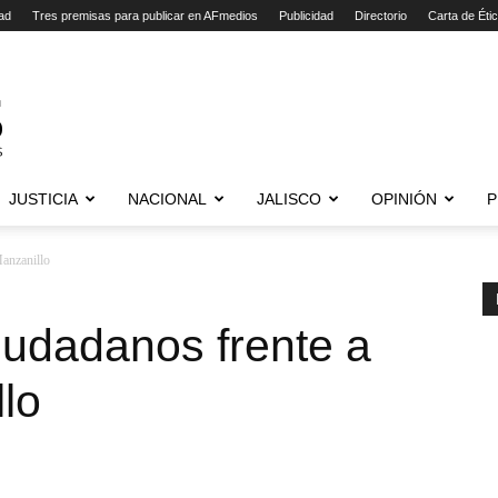
ad
Tres premisas para publicar en AFmedios
Publicidad
Directorio
Carta de Éti
JUSTICIA
NACIONAL
JALISCO
OPINIÓN
P
Manzanillo
iudadanos frente a
lo