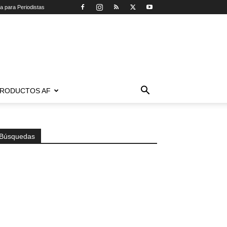
ca para Periodistas
RODUCTOS AF
Búsquedas