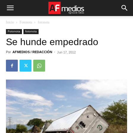
Inicio
Fotonota
fotonota
Fotonota
fotonota
Se hunde empedrado
Por
AFMEDIOS / REDACCIÓN
-
Jun 17, 2012