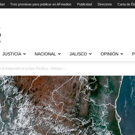
dad
Tres premisas para publicar en AFmedios
Publicidad
Directorio
Carta de Ét
JUSTICIA
NACIONAL
JALISCO
OPINIÓN
P
de la temporada en océano Pacífico; «Adrian»...