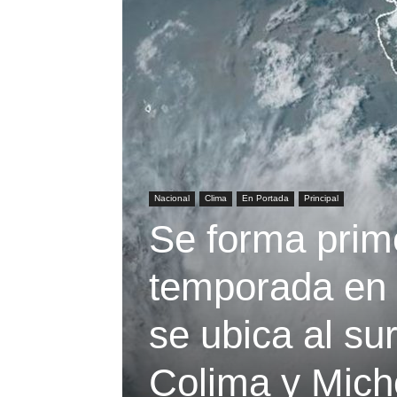
Nacional
Clima
En Portada
Principal
Se forma prime
temporada en 
se ubica al su
Colima y Mic