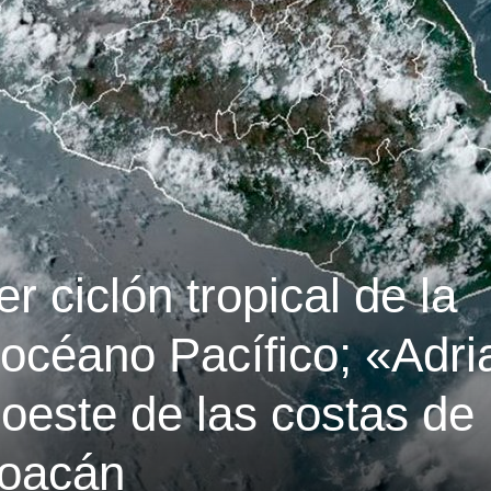
r ciclón tropical de la
océano Pacífico; «Adri
roeste de las costas de
hoacán