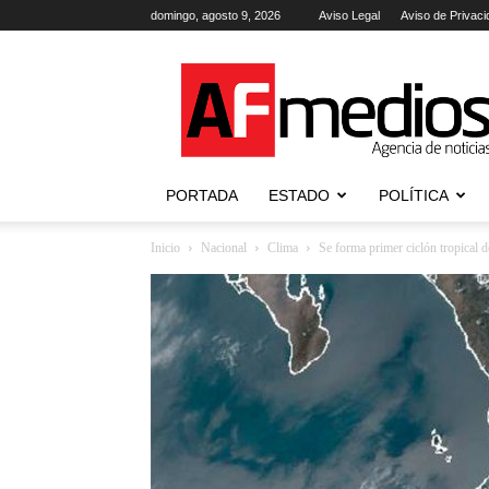
domingo, agosto 9, 2026
Aviso Legal
Aviso de Privaci
AFmedios
.-
Agencia
de
Noticias
PORTADA
ESTADO
POLÍTICA
Inicio
Nacional
Clima
Se forma primer ciclón tropical 