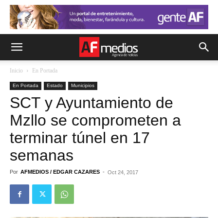
Inicio
En Portada
En Portada
Estado
Municipios
SCT y Ayuntamiento de
Mzllo se comprometen a
terminar túnel en 17
semanas
Por
AFMEDIOS / EDGAR CAZARES
-
Oct 24, 2017