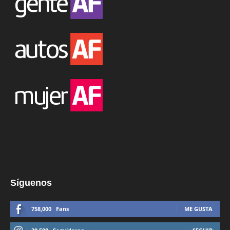
Síguenos
758,000
Fans
ME GUSTA