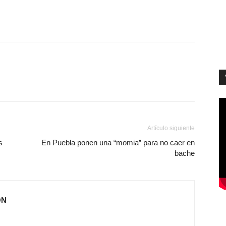
Artículo siguiente
s
En Puebla ponen una “momia” para no caer en
bache
ÓN