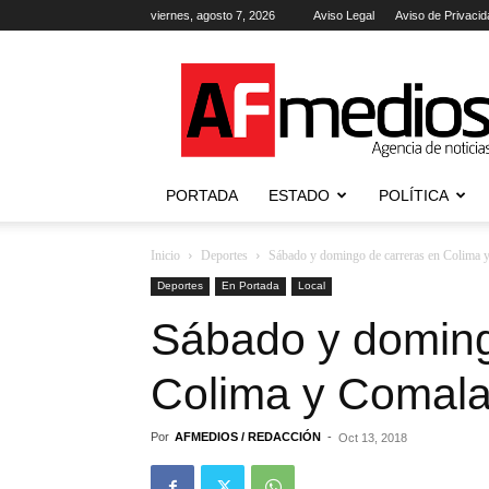
viernes, agosto 7, 2026
Aviso Legal
Aviso de Privacid
AFmedios
.-
Agencia
de
Noticias
PORTADA
ESTADO
POLÍTICA
Inicio
Deportes
Sábado y domingo de carreras en Colima 
Deportes
En Portada
Local
Sábado y doming
Colima y Comal
Por
AFMEDIOS / REDACCIÓN
-
Oct 13, 2018