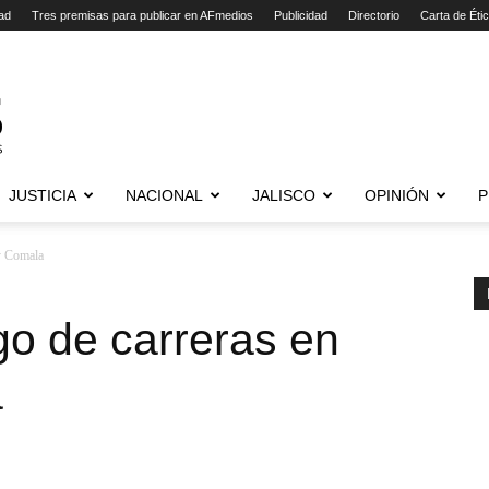
ad
Tres premisas para publicar en AFmedios
Publicidad
Directorio
Carta de Éti
JUSTICIA
NACIONAL
JALISCO
OPINIÓN
P
y Comala
o de carreras en
a