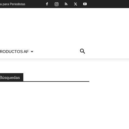
ca para Periodistas
RODUCTOS AF
Búsquedas