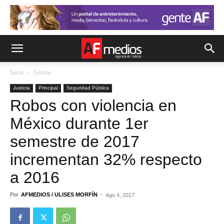
Inicio
Justicia
Justicia
Principal
Seguridad Pública
Robos con violencia en
México durante 1er
semestre de 2017
incrementan 32% respecto
a 2016
Por
AFMEDIOS / ULISES MORFÍN
-
Ago 4, 2017