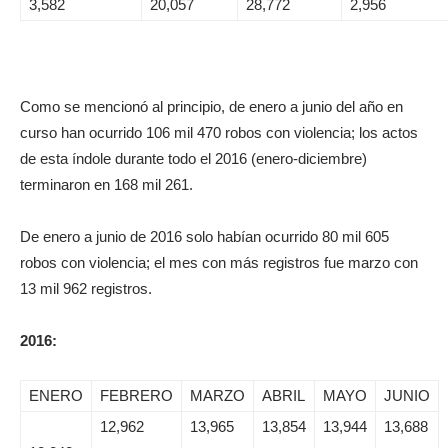
3,582
20,057
28,772
2,956
Como se mencionó al principio, de enero a junio del año en
curso han ocurrido 106 mil 470 robos con violencia; los actos
de esta índole durante todo el 2016 (enero-diciembre)
terminaron en 168 mil 261.
De enero a junio de 2016 solo habían ocurrido 80 mil 605
robos con violencia; el mes con más registros fue marzo con
13 mil 962 registros.
2016:
ENERO
FEBRERO
MARZO
ABRIL
MAYO
JUNIO
12,962
13,965
13,854
13,944
13,688