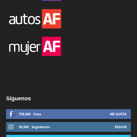
Síguenos
758,000
Fans
ME GUSTA
30,500
Seguidores
SEGUIR