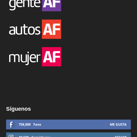
Síguenos
758,000
Fans
ME GUSTA