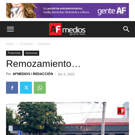
Inicio
Fotonota
fotonota
Fotonota
fotonota
Remozamiento…
Por
AFMEDIOS / REDACCIÓN
-
Dic 6, 2022