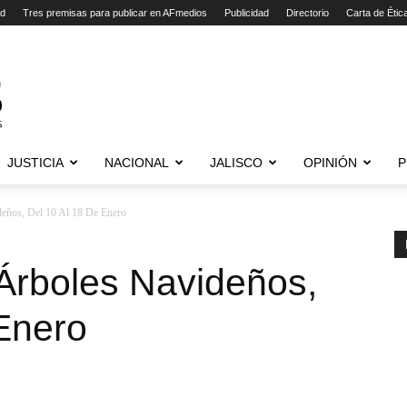
ad
Tres premisas para publicar en AFmedios
Publicidad
Directorio
Carta de Étic
JUSTICIA
NACIONAL
JALISCO
OPINIÓN
P
eños, Del 10 Al 18 De Enero
Árboles Navideños,
Enero