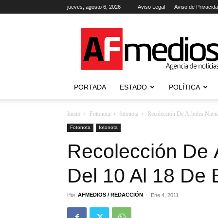
jueves, agosto 6, 2026
Aviso Legal
Aviso de Privacid
AFmedios
.-
Agencia
de
Noticias
PORTADA
ESTADO
POLÍTICA
Inicio
Fotonota
fotonota
Recolección De Árboles Navid
Fotonota
fotonota
Recolección De 
Del 10 Al 18 De 
Por
AFMEDIOS / REDACCIÓN
-
Ene 4, 2011