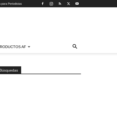
a para Periodistas
RODUCTOS AF
Búsquedas