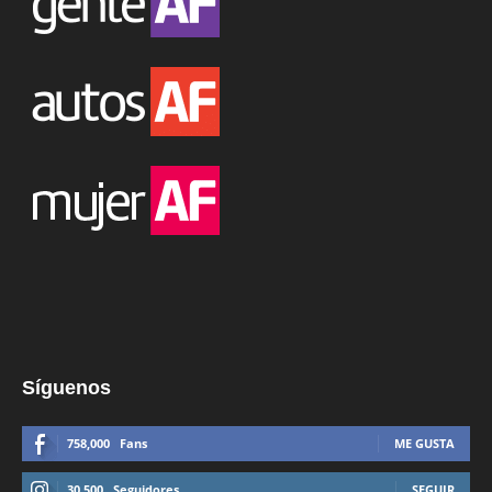
Síguenos
758,000
Fans
ME GUSTA
30,500
Seguidores
SEGUIR