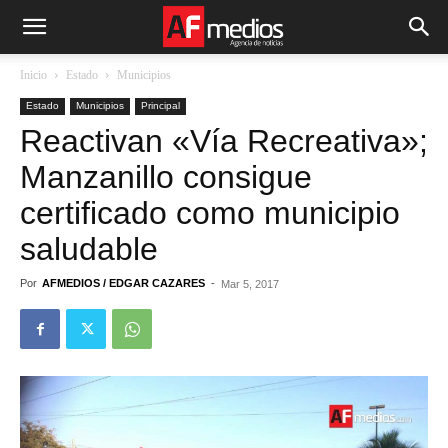
Inicio
Estado
Municipios
Estado
Municipios
Principal
Reactivan «Vía Recreativa»;
Manzanillo consigue
certificado como municipio
saludable
Por
AFMEDIOS / EDGAR CAZARES
-
Mar 5, 2017