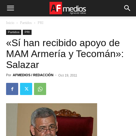
Inicio
Partidos
PRI
Partidos
PRI
«Sí han recibido apoyo de
MAM Armería y Tecomán»:
Salazar
Por
AFMEDIOS / REDACCIÓN
-
Oct 19, 2011