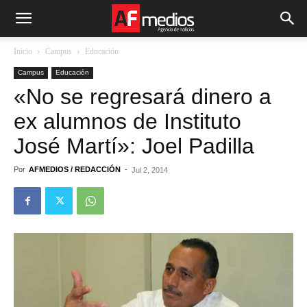
Inicio
Campus
Educación
Campus
Educación
«No se regresará dinero a
ex alumnos de Instituto
José Martí»: Joel Padilla
Por
AFMEDIOS / REDACCIÓN
-
Jul 2, 2014