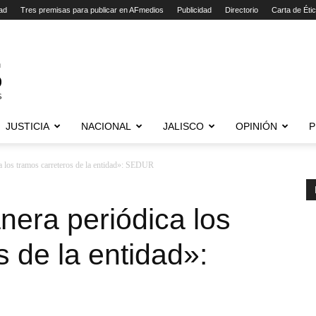
ad
Tres premisas para publicar en AFmedios
Publicidad
Directorio
Carta de Éti
JUSTICIA
NACIONAL
JALISCO
OPINIÓN
P
 los tramos carreteros de la entidad»: SEDUR
era periódica los
s de la entidad»: