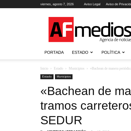
viernes, agosto 7, 2026
Aviso Legal
Aviso de Privacid
AFmedios
.-
Agencia
de
Noticias
PORTADA
ESTADO
POLÍTICA
Inicio
Estado
Municipios
«Bachean de manera periódica
Estado
Municipios
«Bachean de man
tramos carretero
SEDUR