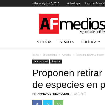
sábado, agosto 8, 2026
Aviso Legal
Aviso de Privacid
AFmedios
.-
Agencia
de
Noticias
PORTADA
ESTADO
POLÍTICA
Inicio
Internacional
América
Proponen retirar al manatí 
Internacional
América
Proponen retirar 
de especies en p
Por
AFMEDIOS / REDACCIÓN
-
Ene 8, 2016