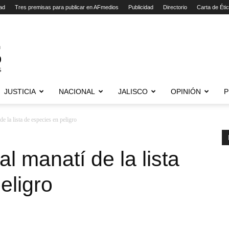
ad
Tres premisas para publicar en AFmedios
Publicidad
Directorio
Carta de Éti
JUSTICIA
NACIONAL
JALISCO
OPINIÓN
P
de la lista de especies en peligro
al manatí de la lista
eligro