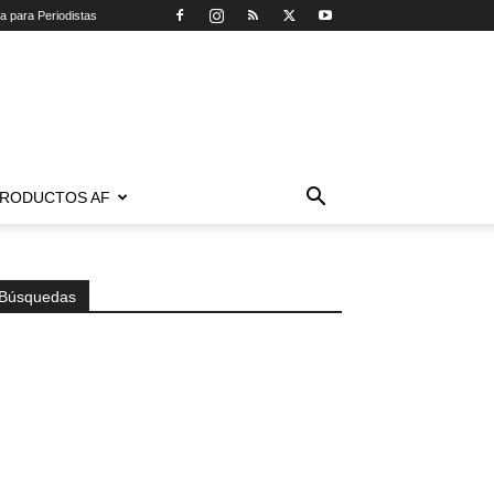
ca para Periodistas
RODUCTOS AF
Búsquedas