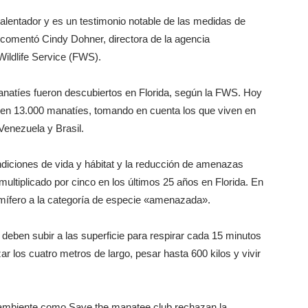
 alentador y es un testimonio notable de las medidas de
comentó Cindy Dohner, directora de la agencia
ildlife Service (FWS).
 manatíes fueron descubiertos en Florida, según la FWS. Hoy
a en 13.000 manatíes, tomando en cuenta los que viven en
Venezuela y Brasil.
diciones de vida y hábitat y la reducción de amenazas
multiplicado por cinco en los últimos 25 años en Florida. En
ífero a la categoría de especie «amenazada».
eben subir a las superficie para respirar cada 15 minutos
 los cuatro metros de largo, pesar hasta 600 kilos y vivir
 ambiente como Save the manatee club rechazan la