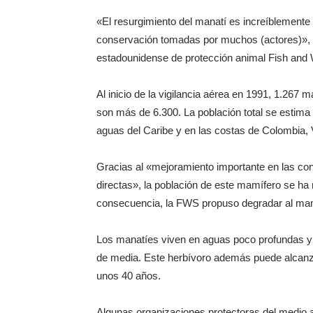
«El resurgimiento del manatí es increíblemente
conservación tomadas por muchos (actores)», 
estadounidense de protección animal Fish and W
Al inicio de la vigilancia aérea en 1991, 1.267
son más de 6.300. La población total se estim
aguas del Caribe y en las costas de Colombia, 
Gracias al «mejoramiento importante en las con
directas», la población de este mamífero se ha 
consecuencia, la FWS propuso degradar al mam
Los manatíes viven en aguas poco profundas y d
de media. Este herbívoro además puede alcanzar
unos 40 años.
Algunas organizaciones protectoras del medio