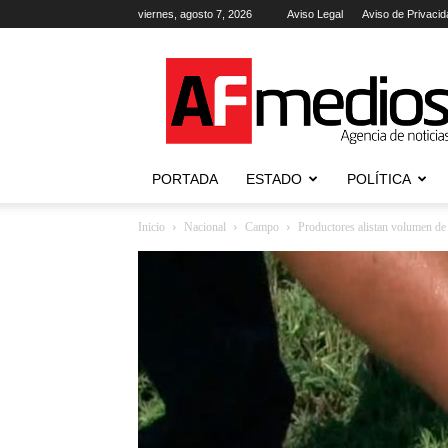
viernes, agosto 7, 2026
Aviso Legal
Aviso de Privacid
AFmedios
.-
Agencia
de
Noticias
PORTADA
ESTADO
POLÍTICA
Inicio
Nacional
Campo
Productores alistan volumen de 