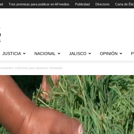
ad
Tres premisas para publicar en AFmedios
Publicidad
Directorio
Carta de Éti
JUSTICIA
NACIONAL
JALISCO
OPINIÓN
P
romeritos suficiente para abastecer demanda