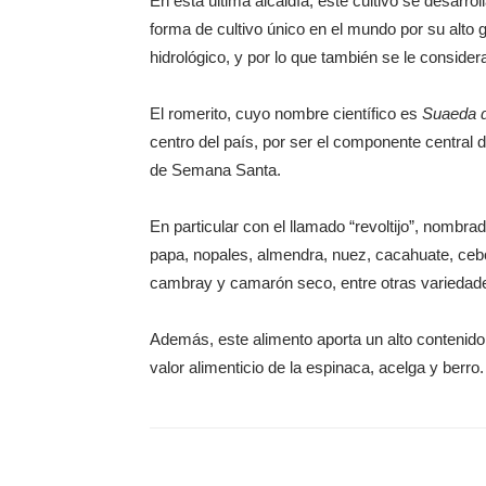
En esta última alcaldía, este cultivo se desarr
forma de cultivo único en el mundo por su alto 
hidrológico, y por lo que también se le considera
El romerito, cuyo nombre científico es
Suaeda d
centro del país, por ser el componente central d
de Semana Santa.
En particular con el llamado “revoltijo”, nombr
papa, nopales, almendra, nuez, cacahuate, cebo
cambray y camarón seco, entre otras variedad
Además, este alimento aporta un alto contenido
valor alimenticio de la espinaca, acelga y berro.