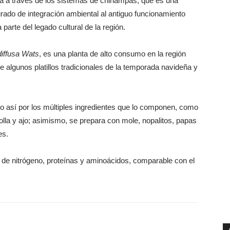
olla a través de los sistemas de chinampas, que es una
grado de integración ambiental al antiguo funcionamiento
 parte del legado cultural de la región.
iffusa Wats
, es una planta de alto consumo en la región
e algunos platillos tradicionales de la temporada navideña y
ado así por los múltiples ingredientes que lo componen, como
lla y ajo; asimismo, se prepara con mole, nopalitos, papas
es.
 de nitrógeno, proteínas y aminoácidos, comparable con el