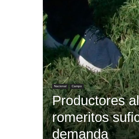
Nacional
Campo
Productores a
romeritos sufi
demanda