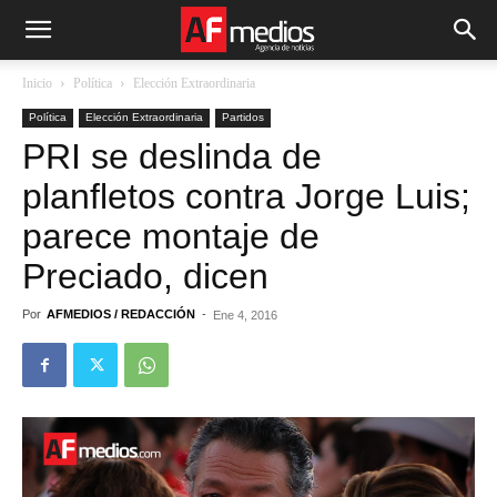
Inicio
Política
Elección Extraordinaria
Política
Elección Extraordinaria
Partidos
PRI se deslinda de
planfletos contra Jorge Luis;
parece montaje de
Preciado, dicen
Por
AFMEDIOS / REDACCIÓN
-
Ene 4, 2016