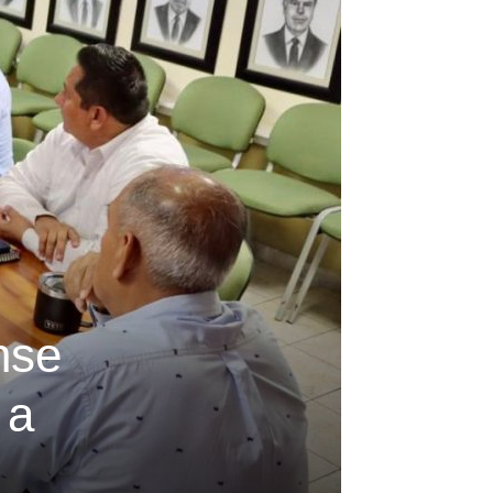
nse
 a