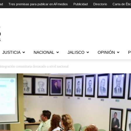
ad
Tres premisas para publicar en AFmedios
Publicidad
Directorio
Carta de Éti
JUSTICIA
NACIONAL
JALISCO
OPINIÓN
P
ntegración comunitaria destacado a nivel nacional