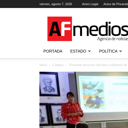
viernes, agosto 7, 2026
Aviso Legal
Aviso de Privacid
AFmedios
.-
Agencia
de
Noticias
PORTADA
ESTADO
POLÍTICA
Inicio
Campus
Presentan proyecto educativo colimense de i