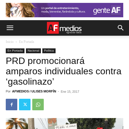
Inicio
En Portada
En Portada
Nacional
Política
PRD promocionará
amparos individuales contra
‘gasolinazo’
Por
AFMEDIOS / ULISES MORFÍN
-
Ene 15, 2017