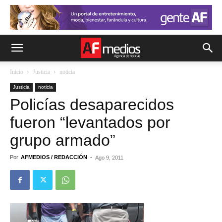
Inicio
Justicia
noticia
Justicia
noticia
Policías desaparecidos
fueron “levantados por
grupo armado”
Por
AFMEDIOS / REDACCIÓN
-
Ago 9, 2011