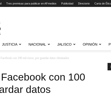
ad
Tres premisas para publicar en AFmedios
Publicidad
Directorio
Carta de Étic
JUSTICIA
NACIONAL
JALISCO
OPINIÓN
P
 Facebook con 100 mil euros, por guardar datos eliminados
a Facebook con 100
uardar datos