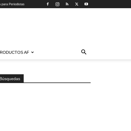
a para Periodistas
RODUCTOS AF
Búsquedas