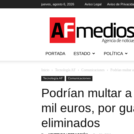
jueves, agosto 6, 2026
Aviso Legal
Aviso de Privacid
AFmedios
.-
Agencia
de
Noticias
PORTADA
ESTADO
POLÍTICA
Inicio
Tecnología AF
Comunicaciones
Podrían multar a
Tecnología AF
Comunicaciones
Podrían multar 
mil euros, por g
eliminados