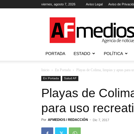
viernes, agosto 7, 2026
Aviso Legal
Aviso de Privacid
AFmedios
.-
Agencia
de
Noticias
PORTADA
ESTADO
POLÍTICA
Inicio
En Portada
Playas de Colima, limpias y aptas para u
En Portada
Salud AF
Playas de Colima
para uso recreat
Por
AFMEDIOS / REDACCIÓN
-
Dic 7, 2017