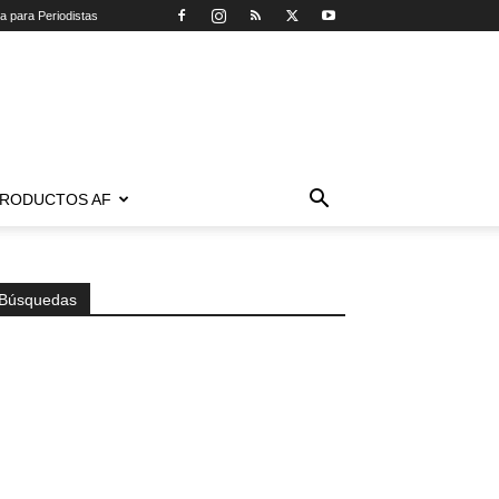
ca para Periodistas
RODUCTOS AF
Búsquedas