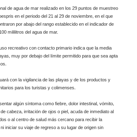
onal de agua de mar realizado en los 29 puntos de muestreo
Coespris en el periodo del 21 al 29 de noviembre, en el que
raron por abajo del rango establecido en el indicador de
00 mililitros del agua de mar.
uso recreativo con contacto primario indica que la media
layas, muy por debajo del límite permitido para que sea apta
cos.
ará con la vigilancia de las playas y de los productos y
nitarios para los turistas y colimenses.
entar algún síntoma como fiebre, dolor intestinal, vómito,
 de cabeza, irritación de ojos o piel, acuda de inmediato al
s o al centro de salud más cercano para recibir la
iniciar su viaje de regreso a su lugar de origen sin