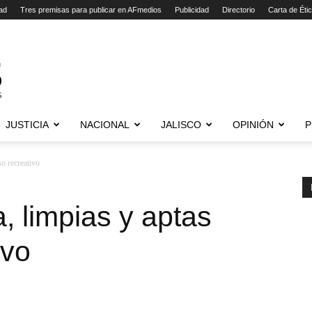
ad
Tres premisas para publicar en AFmedios
Publicidad
Directorio
Carta de Éti
JUSTICIA
NACIONAL
JALISCO
OPINIÓN
P
so recreativo
, limpias y aptas
ivo