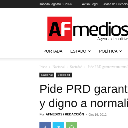
sábado, agosto 8, 2026
Aviso Legal
Aviso de Privacid
AFmedios
.-
Agencia
de
Noticias
PORTADA
ESTADO
POLÍTICA
Inicio
Nacional
Sociedad
Pide PRD garantizar un trato
Nacional
Sociedad
Pide PRD garant
y digno a normal
Por
AFMEDIOS / REDACCIÓN
-
Oct 16, 2012