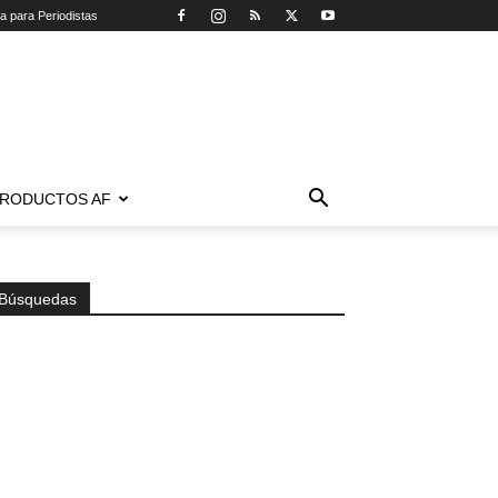
ca para Periodistas
RODUCTOS AF
Búsquedas