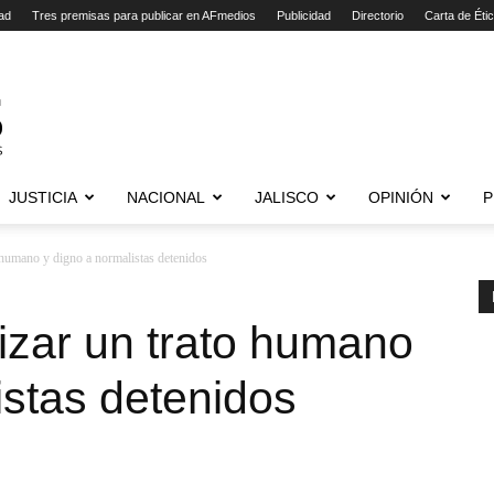
ad
Tres premisas para publicar en AFmedios
Publicidad
Directorio
Carta de Éti
JUSTICIA
NACIONAL
JALISCO
OPINIÓN
P
 humano y digno a normalistas detenidos
izar un trato humano
istas detenidos