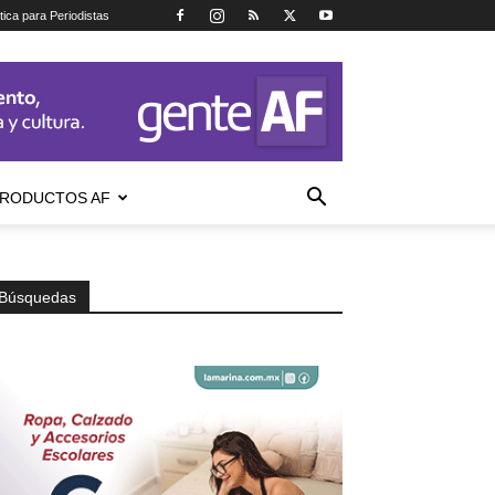
tica para Periodistas
RODUCTOS AF
Búsquedas