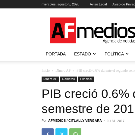
miércoles, agosto 5, 2026
Aviso Legal
Aviso de Priva
AFmedios
.-
Agencia
de
Noticias
PORTADA
ESTADO
POLÍTICA
Inicio
Dinero AF
PIB creció 0.6% durante el segundo sem
Dinero AF
Gobierno
Principal
PIB creció 0.6% 
semestre de 201
Por
AFMEDIOS / CITLALLY VERGARA
-
Jul 31, 2017