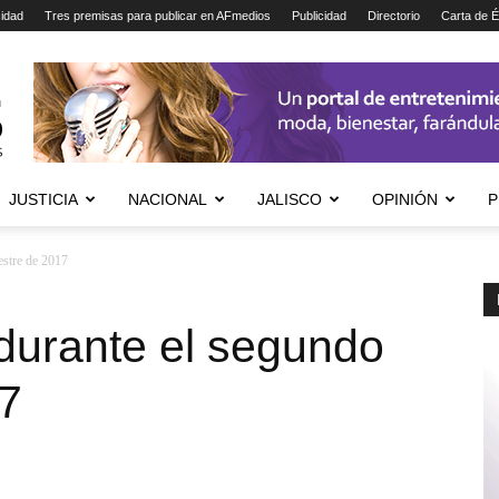
cidad
Tres premisas para publicar en AFmedios
Publicidad
Directorio
Carta de É
JUSTICIA
NACIONAL
JALISCO
OPINIÓN
P
estre de 2017
durante el segundo
7