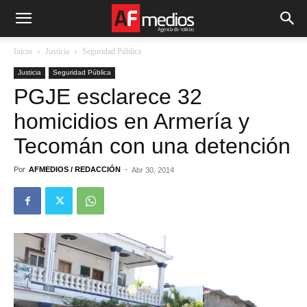
Inicio
Justicia
Seguridad Pública
Justicia
Seguridad Pública
PGJE esclarece 32
homicidios en Armería y
Tecomán con una detención
Por
AFMEDIOS / REDACCIÓN
-
Abr 30, 2014