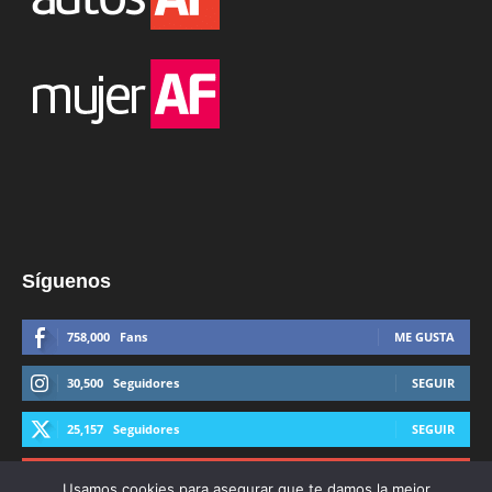
Síguenos
758,000
Fans
ME GUSTA
30,500
Seguidores
SEGUIR
25,157
Seguidores
SEGUIR
44,600
Suscriptores
SUSCRIBIRTE
Usamos cookies para asegurar que te damos la mejor