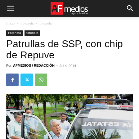
Inicio
Fotonota
fotonota
Fotonota
fotonota
Patrullas de SSP, con chip
de Repuve
Por
AFMEDIOS / REDACCIÓN
-
Jul 4, 2014