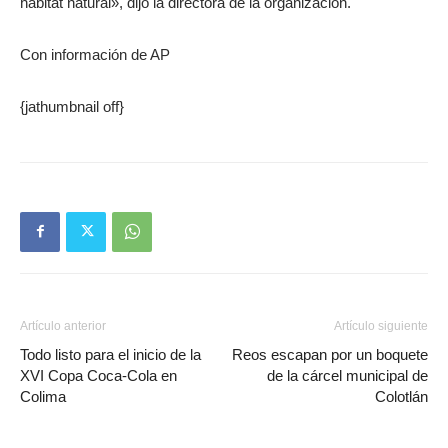
hábitat natural», dijo la directora de la organización.
Con información de AP
{jathumbnail off}
Artículo anterior
Artículo siguiente
Todo listo para el inicio de la
Reos escapan por un boquete
XVI Copa Coca-Cola en
de la cárcel municipal de
Colima
Colotlán