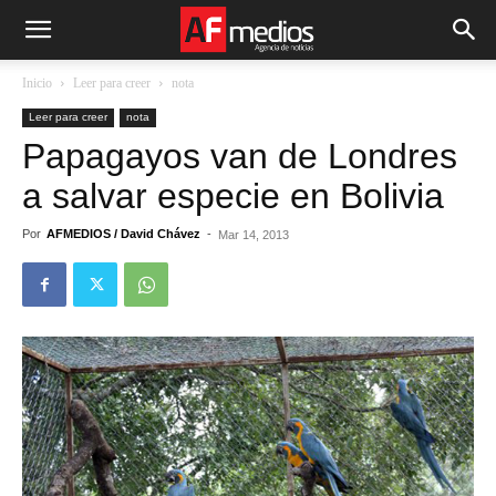
Inicio
Leer para creer
nota
Leer para creer
nota
Papagayos van de Londres
a salvar especie en Bolivia
Por
AFMEDIOS / David Chávez
-
Mar 14, 2013