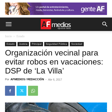
Inicio
Estado
Estado
Justicia
Principal
Seguridad Pública
Sociedad
Organización vecinal para
evitar robos en vacaciones:
DSP de ‘La Villa’
Por
AFMEDIOS / REDACCIÓN
-
Abr 6, 2017