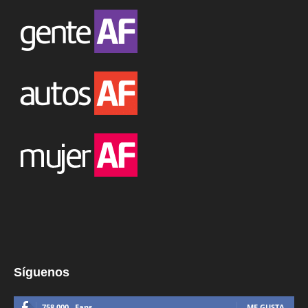
Síguenos
758,000
Fans
ME GUSTA