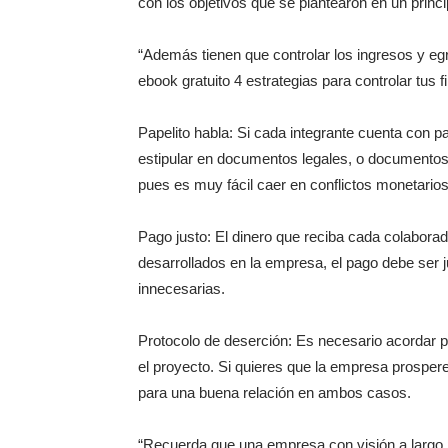
con los objetivos que se plantearon en un princi
“Además tienen que controlar los ingresos y egr
ebook gratuito 4 estrategias para controlar tus 
Papelito habla: Si cada integrante cuenta con 
estipular en documentos legales, o documentos 
pues es muy fácil caer en conflictos monetarios
Pago justo: El dinero que reciba cada colabora
desarrollados en la empresa, el pago debe ser j
innecesarias.
Protocolo de deserción: Es necesario acordar 
el proyecto. Si quieres que la empresa prospere
para una buena relación en ambos casos.
“Recuerda que una empresa con visión a largo p