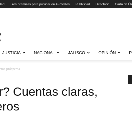
dad
Tres premisas para publicar en AFmedios
Publicidad
Directorio
Carta de Ét
JUSTICIA
NACIONAL
JALISCO
OPINIÓN
P
ectos prósperos
r? Cuentas claras,
eros