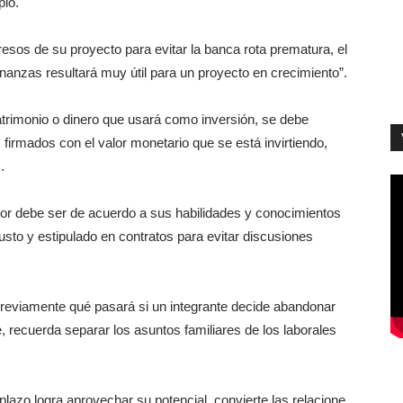
pio.
esos de su proyecto para evitar la banca rota prematura, el
finanzas resultará muy útil para un proyecto en crecimiento”.
patrimonio o dinero que usará como inversión, se debe
firmados con el valor monetario que se está invirtiendo,
.
dor debe ser de acuerdo a sus habilidades y conocimientos
usto y estipulado en contratos para evitar discusiones
previamente qué pasará si un integrante decide abandonar
, recuerda separar los asuntos familiares de los laborales
lazo logra aprovechar su potencial, convierte las relacione