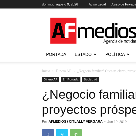
domingo, agosto 9, 2026
Aviso Legal
Aviso de Privaci
AFmedios
.-
Agencia
de
Noticias
PORTADA
ESTADO
POLÍTICA
Inicio
Dinero AF
¿Negocio familiar? Cuentas claras, proy
Dinero AF
En Portada
Sociedad
¿Negocio familia
proyectos prósp
Por
AFMEDIOS / CITLALLY VERGARA
-
Jun 19, 2019