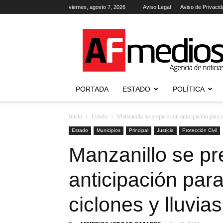
viernes, agosto 7, 2026
Aviso Legal
Aviso de Privacid
AFmedios
.-
Agencia
de
Noticias
PORTADA
ESTADO
POLÍTICA
Inicio
Estado
Manzanillo se prepara con anticipación para 
Estado
Municipios
Principal
Justicia
Protección Civil
Manzanillo se pr
anticipación par
ciclones y lluvias