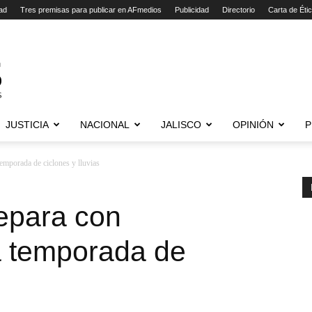
ad
Tres premisas para publicar en AFmedios
Publicidad
Directorio
Carta de Éti
JUSTICIA
NACIONAL
JALISCO
OPINIÓN
P
temporada de ciclones y lluvias
epara con
a temporada de