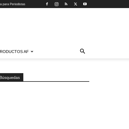
ca para Periodistas
RODUCTOS AF
Búsquedas