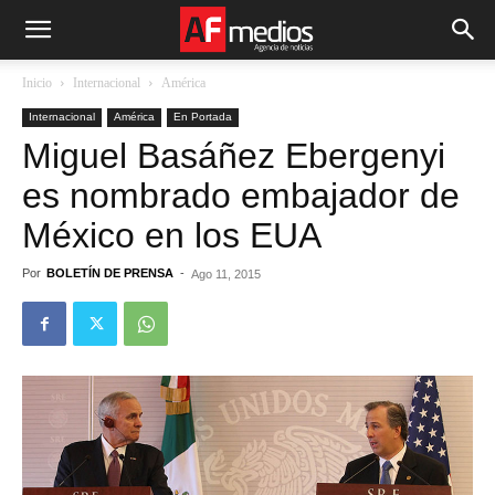
Inicio
Internacional
América
Internacional
América
En Portada
Miguel Basáñez Ebergenyi
es nombrado embajador de
México en los EUA
Por
BOLETÍN DE PRENSA
-
Ago 11, 2015