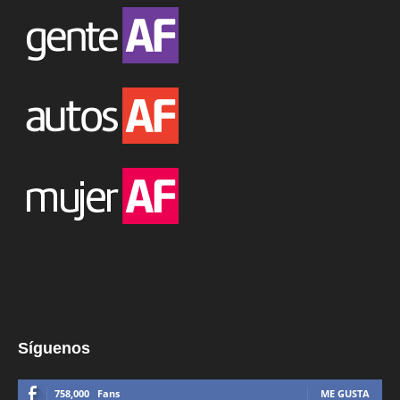
Síguenos
758,000
Fans
ME GUSTA