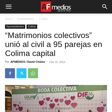
Inicio
Ayuntamientos
Colima
Ayuntamientos
Colima
“Matrimonios colectivos”
unió al civil a 95 parejas en
Colima capital
Por
AFMEDIOS / David Chávez
-
Feb 15, 2013