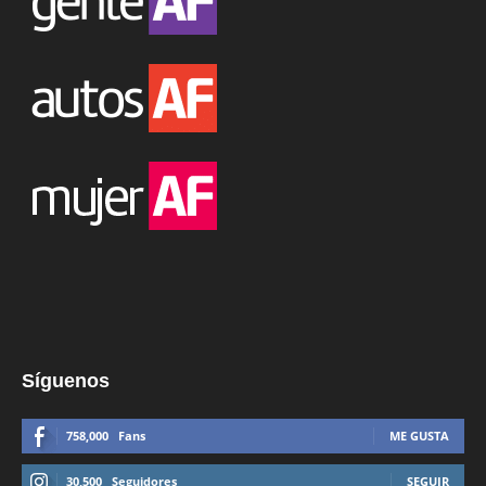
Síguenos
758,000
Fans
ME GUSTA
30,500
Seguidores
SEGUIR