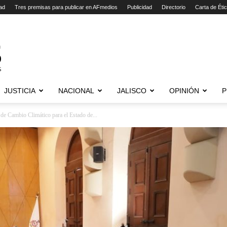
ad
Tres premisas para publicar en AFmedios
Publicidad
Directorio
Carta de Éti
JUSTICIA
NACIONAL
JALISCO
OPINIÓN
P
de Cambio Climático para el Estado de...