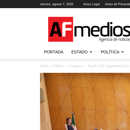
viernes, agosto 7, 2026
Aviso Legal
Aviso de Privacid
AFmedios
.-
Agencia
de
Noticias
PORTADA
ESTADO
POLÍTICA
Inicio
Política
Congreso
Expide LXI Legislatura la Ley 