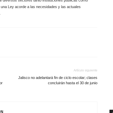
e diversos sectores tanto instituciones públicas como
 una Ley acorde a las necesidades y las actuales
.
Artículo siguiente
Jalisco no adelantará fin de ciclo escolar; clases
or
concluirán hasta el 30 de junio
ÓN