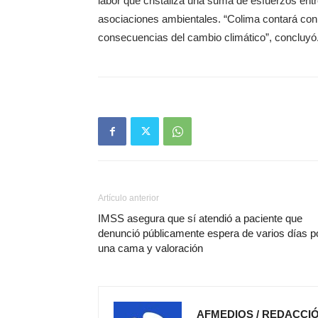
labor que cristaliza una suma de esfuerzos entr
asociaciones ambientales. “Colima contará con
consecuencias del cambio climático”, concluyó
Artículo anterior
IMSS asegura que sí atendió a paciente que
denunció públicamente espera de varios días p
una cama y valoración
AFMEDIOS / REDACCI