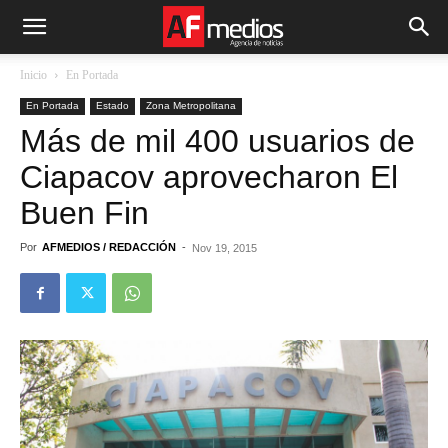
Inicio
En Portada
En Portada
Estado
Zona Metropolitana
Más de mil 400 usuarios de
Ciapacov aprovecharon El
Buen Fin
Por
AFMEDIOS / REDACCIÓN
-
Nov 19, 2015