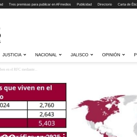
ad
Tres premisas para publicar en AFmedios
Publicidad
Directorio
Carta de Éti
JUSTICIA
NACIONAL
JALISCO
OPINIÓN
P
iben en el RFC mediante...