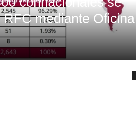
400 connacionales se
el RFC mediante Oficina