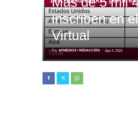
Más de 5 mil 
inscriben en 
Virtual
Por
AFMEDIOS / REDACCIÓN
-
Ago 4, 2025