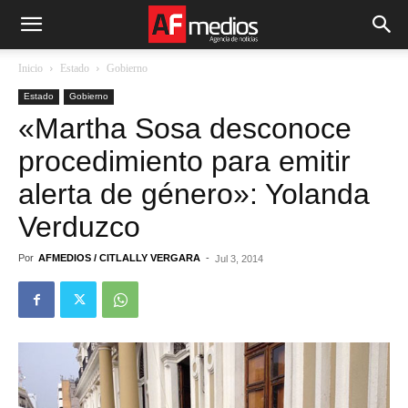
Inicio
Estado
Gobierno
Estado
Gobierno
«Martha Sosa desconoce
procedimiento para emitir
alerta de género»: Yolanda
Verduzco
Por
AFMEDIOS / CITLALLY VERGARA
-
Jul 3, 2014