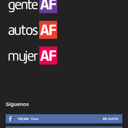
Síguenos
758,000
Fans
ME GUSTA