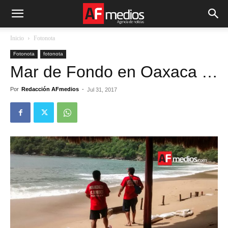
Inicio
Fotonota
Fotonota
fotonota
Mar de Fondo en Oaxaca …
Por
Redacción AFmedios
-
Jul 31, 2017