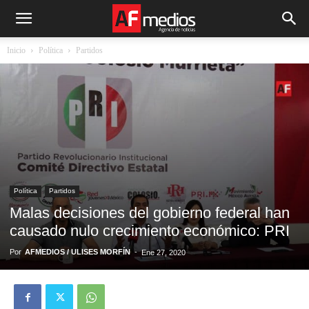
Inicio
Política
Partidos
Política
Partidos
Malas decisiones del gobierno federal han
causado nulo crecimiento económico: PRI
Por
AFMEDIOS / ULISES MORFÍN
-
Ene 27, 2020