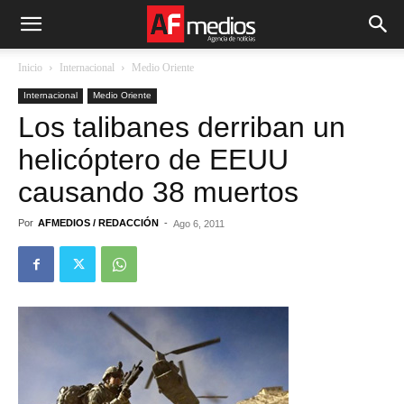
Inicio
Internacional
Medio Oriente
Internacional
Medio Oriente
Los talibanes derriban un
helicóptero de EEUU
causando 38 muertos
Por
AFMEDIOS / REDACCIÓN
-
Ago 6, 2011